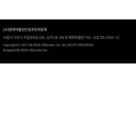
(사)평화박물관건립추진위원회
서울시 구로구 부일로9길 135, 상가1동 101호 평화박물관
TEL : 02)735-5811~2 |
Copyright(c) 2015 By WEB's REpublic Inc. ALL RIGHTS RESERVED
.
Designed By WEB's REpublic Inc.