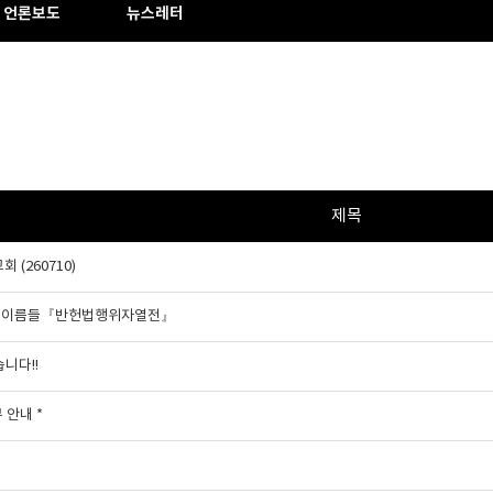
언론보도
뉴스레터
제목
(260710)
세운 이름들『반헌법행위자열전』
니다!!
무 안내 *