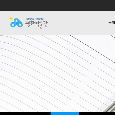
소
소개
전시
공지사항
자료실
후원하기
기타링크
걸어온 길
교육 · 연구
활동소식
재정보고
함께하는
반헌법
언론
1:1질
평화박물관
사업안내
소식
자료실
후원안내
관련사이트
소개
사업
소개
전시
걸어온 길
교육 · 연구
함께하는 사람들
반헌법행위자열전편
오시는 길
캠페인