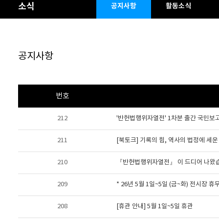
소식
공지사항
활동소식
공지사항
번호
212
'반헌법행위자열전' 1차분 출간 국민보고회 
211
[북토크] 기록의 힘, 역사의 법정에 
210
『반헌법행위자열전』 이 드디어 나왔습
209
* 26년 5월 1일~5일 (금~화) 전시장 휴
208
[휴관 안내] 5월 1일~5일 휴관