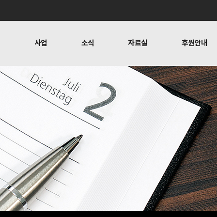
개
사업
소식
자료실
후원안내
 사람들
행위자열전편찬
보도
문
뉴스레터
오시는 길
캠페인
소식
자료실
후원안
공지사항
자료실
후원하기
활동소식
재정보고
찬
언론보도
1:1 문의
뉴스레터