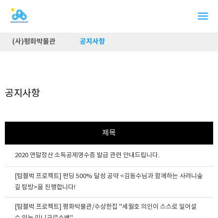
(사)평화박물관
공지사항
공지사항
제목
2020 연말정산 소득공제영수증 발급 관련 안내드립니다.
[텀블벅 프로젝트] 펀딩 500% 달성 공약 <김동수님과 함께하는 사려니숲
길 탐방>을 진행합니다!
[텀블벅 프로젝트] 평화박물관/수상한집 "세월호 의인이 스스로 일어설