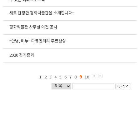
수 있는 미니크로스백"
새로 단장한 평화박물관을 소개합니다~
평화박물관 사무실 이전 공사
“안녕, 미누” 다큐멘터리 무료상영
2020 정기총회
9
1
2
3
4
5
6
7
8
10