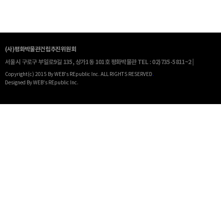
(사)평화박물관건립추진위원회
서울시 구로구 부일로9길 135, 상가1동 101호 평화박물관
TEL : 02)735-5811~2 |
Copyright(c) 2015 By WEB's REpublic Inc. ALL RIGHTS RESERVED
.
Designed By WEB's REpublic Inc.