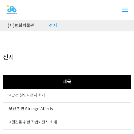
(사)평화박물관
전시
전시
제목
<낯선 친연> 전시 소개
낯선 친연 Strange Affinity
<행진을 위한 작법> 전시 소개