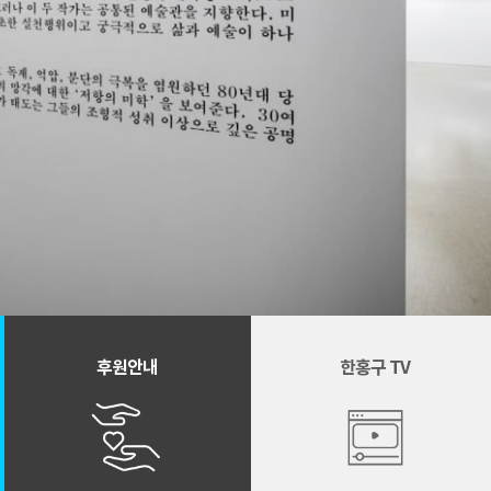
후원안내
한홍구 TV