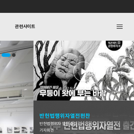
관련사이트
내
관련사이트
김영화 작가
기타링크
무등이왓에 부는 바람
반헌법행위자열전편찬
반헌법행위자 열전 출간
기자회견