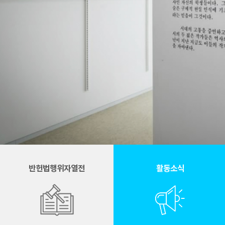
반헌법행위자열전
활동소식