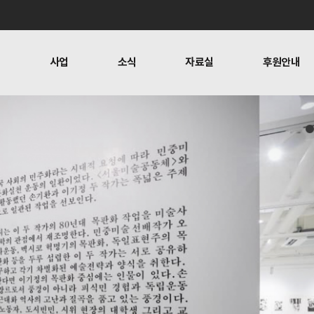
개
사업
소식
자료실
후원안내
 사람들
행위자열전편찬
보도
문
뉴스레터
오시는 길
캠페인
소식
자료실
후원안
공지사항
자료실
후원하기
활동소식
재정보고
찬
언론보도
1:1 문의
뉴스레터