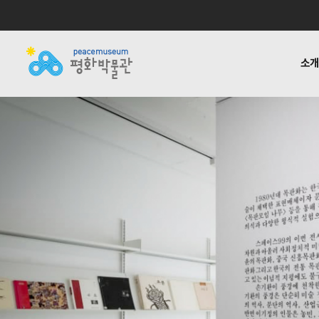
소
소개
전시
공지사항
자료실
후원하기
기타링크
걸어온 길
교육 · 연구
활동소식
재정보고
함께하는
반헌법
언론
1:1질
평화박물관
사업안내
소식
자료실
후원안내
관련사이트
소개
사업
소개
전시
걸어온 길
교육 · 연구
함께하는 사람들
반헌법행위자열전편
오시는 길
캠페인