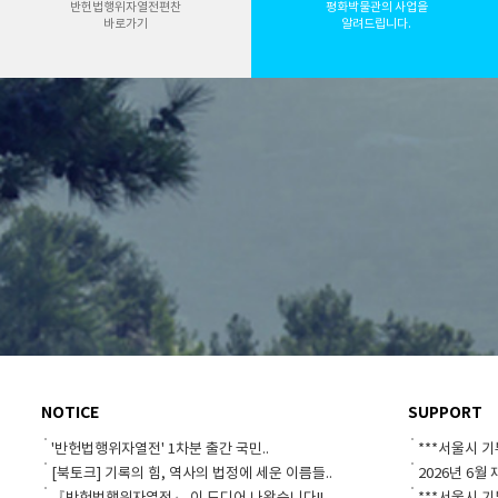
반헌법행위자열전편찬
평화박물관의 사업을
바로가기
알려드립니다.
NOTICE
SUPPORT
'반헌법행위자열전' 1차분 출간 국민..
***서울시 기
[북토크] 기록의 힘, 역사의 법정에 세운 이름들..
2026년 6월