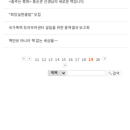
<춤추는 평화> 홍순관 선생님의 새로운 책입니다.
"희망실현클럽" 모집
국가폭력 트라우마센터 설립을 위한 용역결과 보고회
핵안보 아니라 핵 없는 세상을~~
19
11
12
13
14
15
16
17
18
20