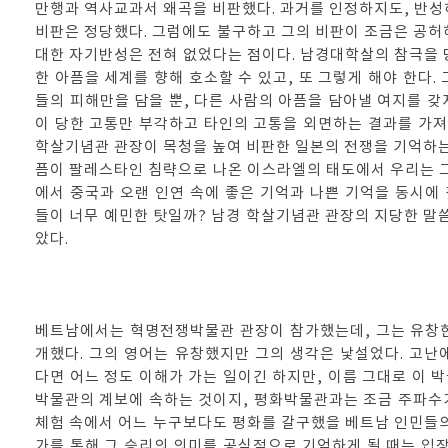
만행과 역사교과서 왜곡을 비판했다. 과거를 인정하지도, 반성
비판은 정당했다. 그럼에도 불구하고 그의 비판이 조금은 공허
대한 자기반성은 전혀 없었다는 점이다. 남경대학살의 참극을 
한 아픔을 세계를 향해 호소할 수 있고, 또 그렇게 해야 한다.
들의 피해만을 담을 뿐, 다른 사람의 아픔을 담아낼 여지를 갖
이 당한 고통만 부각하고 타인의 고통을 외면하는 결과를 가져 
학살기념관 관장이 목청을 높여 비판한 일본의 전쟁을 기억하는
픔이 팔레스타인 침략으로 나온 이스라엘의 태도에서 우리는 그
에서 중국과 오랜 인연 속에 좋은 기억과 나쁜 기억을 동시에
들이 너무 예민한 탓일까? 남경 학살기념관 관장의 지당한 말씀
았다.
베트남에서는 혁명전쟁박물관 관장이 참가했는데, 그는 유창한
개했다. 그의 영어는 유창했지만 그의 생각은 낯설었다. 고난
다면 어느 정도 이해가 가는 일이긴 하지만, 이름 그대로 이 
박물관의 계보에 속하는 것이지, 평화박물관과는 조금 주파수
체험 속에서 어느 누구보다도 평화를 갈구했을 베트남 인민들의
가를 통해 그 승리의 의미를 공식적으로 기억하게 될 때는 