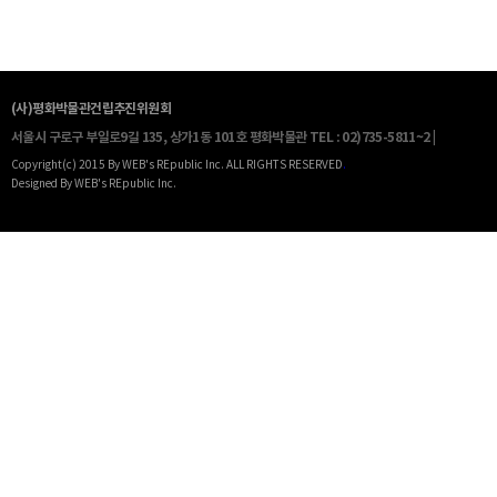
(사)평화박물관건립추진위원회
서울시 구로구 부일로9길 135, 상가1동 101호 평화박물관
TEL : 02)735-5811~2 |
Copyright(c) 2015 By WEB's REpublic Inc. ALL RIGHTS RESERVED
.
Designed By WEB's REpublic Inc.